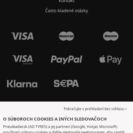
Kontakt
Často kladené otázky
Pokračujte v prehliadaní bez súhlasu >
O SÚBOROCH COOKIES A INÝCH SLEDOVAČOCH
Pneuleader.sk (AD TYRES) a jej partneri (Google, Hotjar, Microsoft)
používajú súbory cookies a ďalšie sledovače (webstorage), aby zaistili