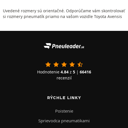
Uvedené rozmery sú orientačné. Odporúčame vám skontrolovať
si rozmery pneumatík priamo na vašom vozidle Toyota Avensis
Hodnotenie
4.84
z
5
|
66416
recenzií
RÝCHLE LINKY
Poistenie
Sprievodca pneumatikami