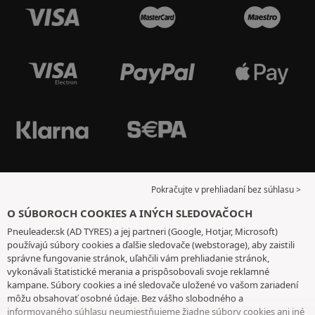
Pokračujte v prehliadaní bez súhlasu >
O SÚBOROCH COOKIES A INÝCH SLEDOVAČOCH
Pneuleader.sk (AD TYRES) a jej partneri (Google, Hotjar, Microsoft)
používajú súbory cookies a ďalšie sledovače (webstorage), aby zaistili
správne fungovanie stránok, uľahčili vám prehliadanie stránok,
vykonávali štatistické merania a prispôsobovali svoje reklamné
kampane. Súbory cookies a iné sledovače uložené vo vašom zariadení
môžu obsahovať osobné údaje. Bez vášho slobodného a
informovaného súhlasu neumiestňujeme žiadne súbory cookies ani iné