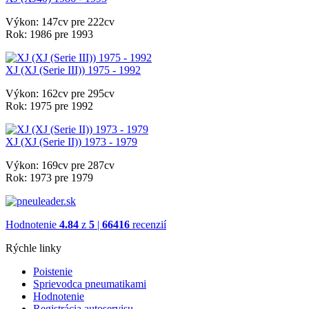
Výkon:
147cv pre 222cv
Rok:
1986 pre 1993
XJ (XJ (Serie III)) 1975 - 1992
Výkon:
162cv pre 295cv
Rok:
1975 pre 1992
XJ (XJ (Serie II)) 1973 - 1979
Výkon:
169cv pre 287cv
Rok:
1973 pre 1979
Hodnotenie
4.84
z
5
|
66416
recenzií
Rýchle linky
Poistenie
Sprievodca pneumatikami
Hodnotenie
Registrácia autoservisu