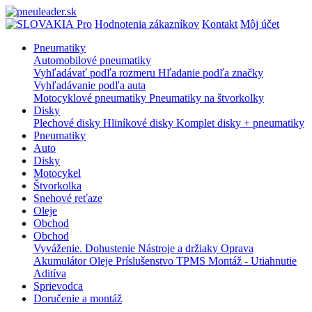
Pro
Hodnotenia zákazníkov
Kontakt
Môj účet
Pneumatiky
Automobilové pneumatiky
Vyhľadávať podľa rozmeru
Hľadanie podľa značky
Vyhľadávanie podľa auta
Motocyklové pneumatiky
Pneumatiky na štvorkolky
Disky
Plechové disky
Hliníkové disky
Komplet disky + pneumatiky
Pneumatiky
Auto
Disky
Motocykel
Štvorkolka
Snehové reťaze
Oleje
Obchod
Obchod
Vyváženie.
Dohustenie
Nástroje a držiaky
Oprava
Akumulátor
Oleje
Príslušenstvo
TPMS
Montáž - Utiahnutie
Aditíva
Sprievodca
Doručenie a montáž