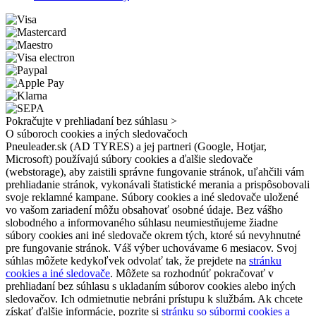
Pokračujte v prehliadaní bez súhlasu >
O súboroch cookies a iných sledovačoch
Pneuleader.sk (AD TYRES) a jej partneri (Google, Hotjar,
Microsoft) používajú súbory cookies a ďalšie sledovače
(webstorage), aby zaistili správne fungovanie stránok, uľahčili vám
prehliadanie stránok, vykonávali štatistické merania a prispôsobovali
svoje reklamné kampane. Súbory cookies a iné sledovače uložené
vo vašom zariadení môžu obsahovať osobné údaje. Bez vášho
slobodného a informovaného súhlasu neumiestňujeme žiadne
súbory cookies ani iné sledovače okrem tých, ktoré sú nevyhnutné
pre fungovanie stránok. Váš výber uchovávame 6 mesiacov. Svoj
súhlas môžete kedykoľvek odvolať tak, že prejdete na
stránku
cookies a iné sledovače
. Môžete sa rozhodnúť pokračovať v
prehliadaní bez súhlasu s ukladaním súborov cookies alebo iných
sledovačov. Ich odmietnutie nebráni prístupu k službám. Ak chcete
získať ďalšie informácie, pozrite si
stránku so súbormi cookies a