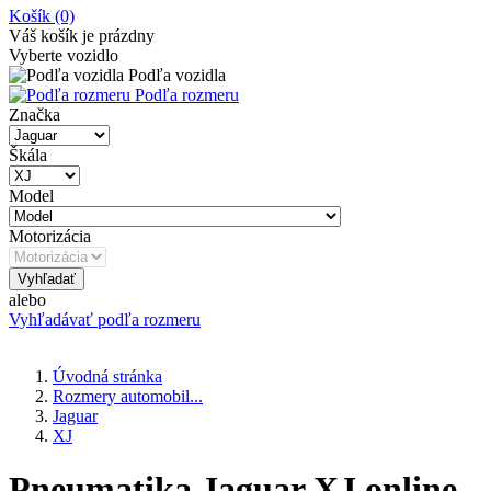
Košík
(0)
Váš košík je prázdny
Vyberte vozidlo
Podľa vozidla
Podľa rozmeru
Značka
Škála
Model
Motorizácia
Vyhľadať
alebo
Vyhľadávať podľa rozmeru
Úvodná stránka
Rozmery automobil...
Jaguar
XJ
Pneumatika Jaguar XJ online