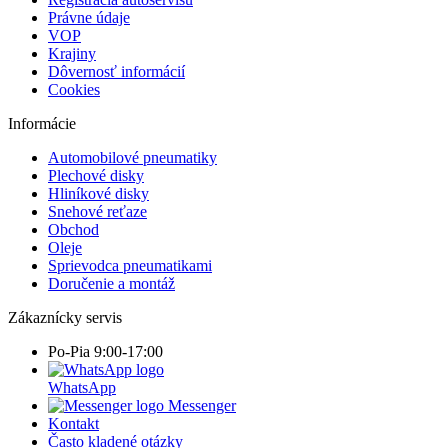
Právne údaje
VOP
Krajiny
Dôvernosť informácií
Cookies
Informácie
Automobilové pneumatiky
Plechové disky
Hliníkové disky
Snehové reťaze
Obchod
Oleje
Sprievodca pneumatikami
Doručenie a montáž
Zákaznícky servis
Po-Pia 9:00-17:00
WhatsApp
Messenger
Kontakt
Často kladené otázky