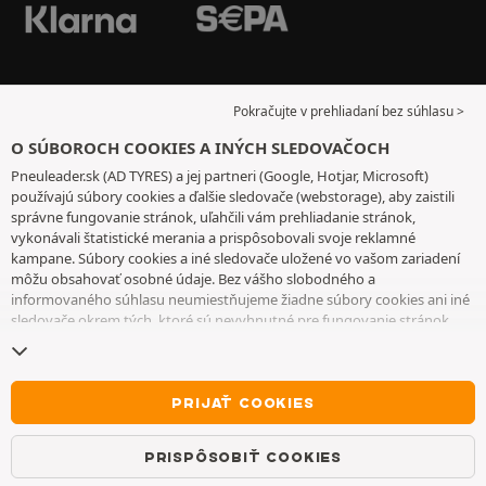
Pokračujte v prehliadaní bez súhlasu >
O SÚBOROCH COOKIES A INÝCH SLEDOVAČOCH
Pneuleader.sk (AD TYRES) a jej partneri (Google, Hotjar, Microsoft)
používajú súbory cookies a ďalšie sledovače (webstorage), aby zaistili
správne fungovanie stránok, uľahčili vám prehliadanie stránok,
vykonávali štatistické merania a prispôsobovali svoje reklamné
kampane. Súbory cookies a iné sledovače uložené vo vašom zariadení
môžu obsahovať osobné údaje. Bez vášho slobodného a
informovaného súhlasu neumiestňujeme žiadne súbory cookies ani iné
sledovače okrem tých, ktoré sú nevyhnutné pre fungovanie stránok.
Váš výber uchovávame 6 mesiacov. Svoj súhlas môžete kedykoľvek
odvolať tak, že prejdete na
stránku cookies a iné sledovače
. Môžete sa
rozhodnúť pokračovať v prehliadaní bez súhlasu s ukladaním súborov
cookies alebo iných sledovačov. Ich odmietnutie nebráni prístupu k
PRIJAŤ COOKIES
službám. Ak chcete získať ďalšie informácie, pozrite si
stránku so
súbormi cookies a ďalšími sledovačmi
.
PRISPÔSOBIŤ COOKIES